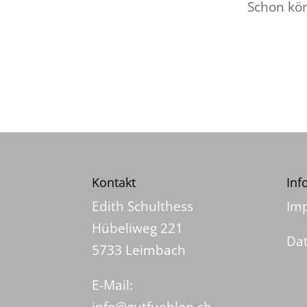
Schon kön
Kontakt
Inf
Edith Schulthess
Im
Hübeliweg 221
Da
5733 Leimbach
E-Mail: