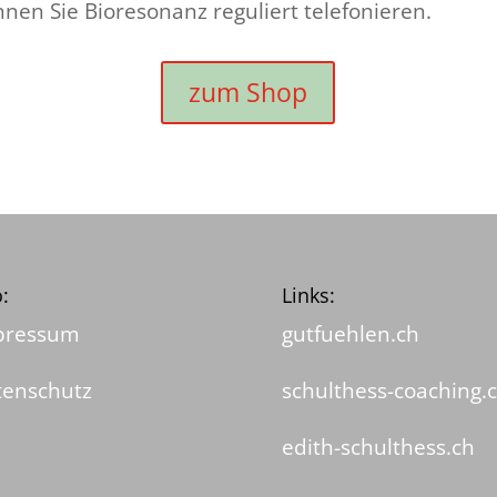
nen Sie Bioresonanz reguliert telefonieren.
zum Shop
o:
Links:
pressum
gutfuehlen.ch
tenschutz
schulthess-coaching.
edith-schulthess.ch