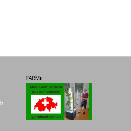
FARMii
ch